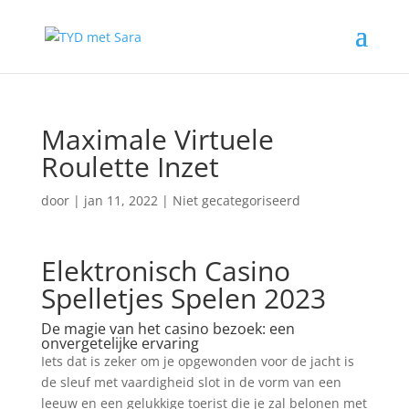
Maximale Virtuele
Roulette Inzet
door
|
jan 11, 2022
| Niet gecategoriseerd
Elektronisch Casino
Spelletjes Spelen 2023
De magie van het casino bezoek: een
onvergetelijke ervaring
Iets dat is zeker om je opgewonden voor de jacht is
de sleuf met vaardigheid slot in de vorm van een
leeuw en een gelukkige toerist die je zal belonen met